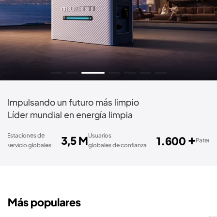
Impulsando un futuro más limpio
Líder mundial en energía limpia
 de
Usuarios
+
3,5 M
1.600
70.
Patentes
obales
globales de confianza
Más populares