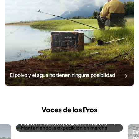
El polvo y el agua no tienen ninguna posibilidad
Voces de los Pros
Manteniendo la expedición en marcha
Em
de