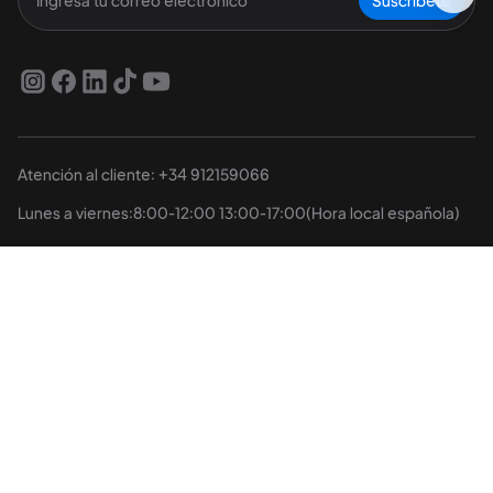
Suscríbete
Atención al cliente: +34 912159066
Lunes a viernes:8:00-12:00 13:00-17:00(Hora local española)
Productos
Membresía
Explorar
Soportes